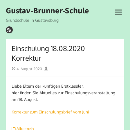
Skip
Gustav-Brunner-Schule
to
open
content
menu
Grundschule in Gustavsburg
Einschulung 18.08.2020 –
Korrektur
Posted
Author
4. August 2020
on
Liebe Eltern der künftigen Erstklässler,
hier finden Sie Aktuelles zur Einschulungsveranstaltung
am 18. August.
Korrektur zum Einschulungsbrief vom Juni
Allgemein