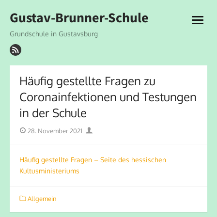
Skip
Gustav-Brunner-Schule
to
open
content
menu
Grundschule in Gustavsburg
Häufig gestellte Fragen zu
Coronainfektionen und Testungen
in der Schule
Posted
Author
28. November 2021
on
Häufig gestellte Fragen – Seite des hessischen
Kultusministeriums
Allgemein