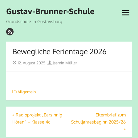
Skip
Gustav-Brunner-Schule
to
open
content
menu
Grundschule in Gustavsburg
Bewegliche Ferientage 2026
Posted
Author
12. August 2025
Jasmin Müller
on
Allgemein
Beitragsnavigation
«
Radioprojekt „Earsinnig
Elternbrief zum
Hören“ – Klasse 4c
Schuljahresbeginn 2025/26
»