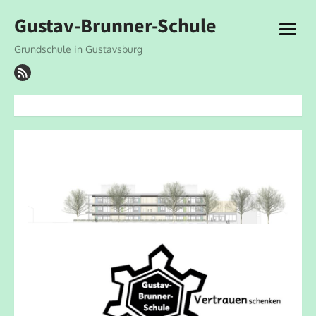
Skip
Gustav-Brunner-Schule
to
open
content
menu
Grundschule in Gustavsburg