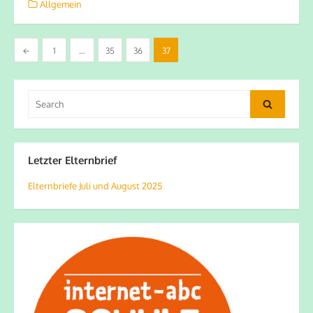
Allgemein
Seitennummerierung
←
1
…
35
36
37
der
Beiträge
Search
Search
for:
Letzter Elternbrief
Elternbriefe Juli und August 2025