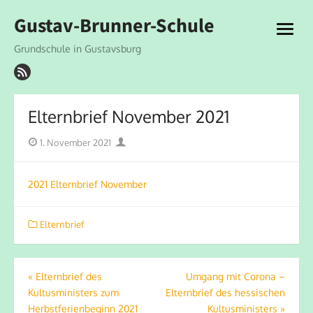
Skip
Gustav-Brunner-Schule
to
open
content
menu
Grundschule in Gustavsburg
Elternbrief November 2021
Posted
Author
1. November 2021
on
2021 Elternbrief November
Elternbrief
Beitragsnavigation
«
Elternbrief des
Umgang mit Corona –
Kultusministers zum
Elternbrief des hessischen
Herbstferienbeginn 2021
Kultusministers
»